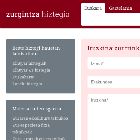
Euskara
Gaztelania
Iruzkina: zur trink
Beste hiztegi hauetan
kontsultatu
Elhuyar hiztegiak
Elhuyar ZT hiztegia
Euskalterm
Laneki hiztegia
Material interesgarria
Zuraren eskuliburu teknikoa
Zur-espezieen fitxa
teknikoak
Zura: arotzak eta etxegileak