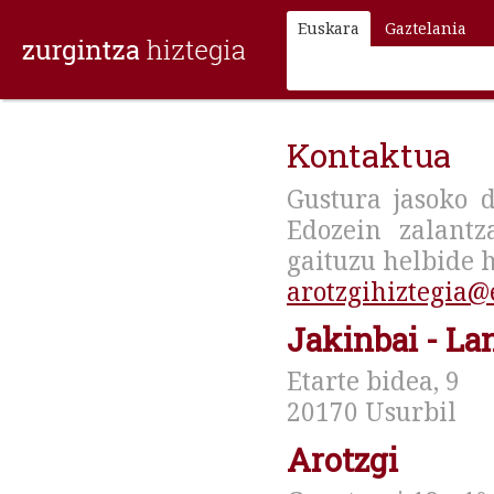
Euskara
Gaztelania
Kontaktua
Gustura jasoko d
Edozein zalantz
gaituzu helbide 
arotzgihiztegia@
Jakinbai - La
Etarte bidea, 9
20170 Usurbil
Arotzgi