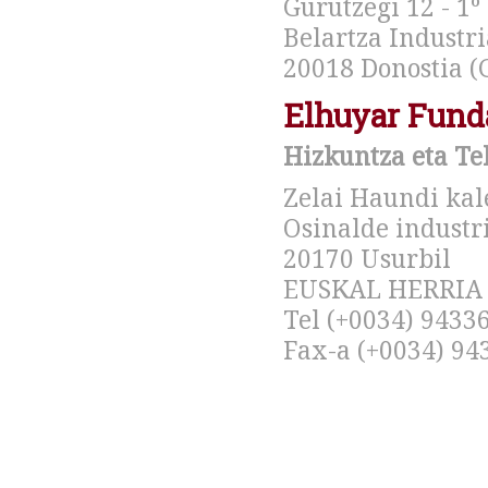
Gurutzegi 12 - 1º 
Belartza Industr
20018 Donostia (
Elhuyar Fund
Hizkuntza eta Te
Zelai Haundi kal
Osinalde industr
20170 Usurbil
EUSKAL HERRIA
Tel (+0034) 9433
Fax-a (+0034) 94