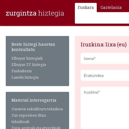
Euskara
Gaztelania
Iruzkina: lixa (eu)
Beste hiztegi hauetan
kontsultatu
Elhuyar hiztegiak
Elhuyar ZT hiztegia
Euskalterm
Laneki hiztegia
Material interesgarria
Zuraren eskuliburu teknikoa
Zur-espezieen fitxa
teknikoak
Zura: arotzak eta etxegileak