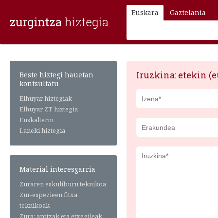
Euskara
Gaztelania
Iruzkina: etekin (e
Beste hiztegi hauetan
kontsultatu
Elhuyar hiztegiak
Elhuyar ZT hiztegia
Euskalterm
Laneki hiztegia
Material interesgarria
Zuraren eskuliburu teknikoa
Zur-espezieen fitxa
teknikoak
Zura: arotzak eta etxegileak