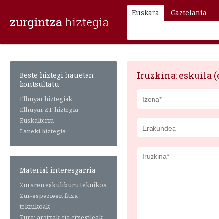
Euskara
Gaztelania
Iruzkina: eskuila (
Beste hiztegi hauetan
kontsultatu
Elhuyar hiztegiak
Elhuyar ZT hiztegia
Euskalterm
Laneki hiztegia
Material interesgarria
Zuraren eskuliburu teknikoa
Zur-espezieen fitxa
teknikoak
Zura: arotzak eta etxegileak