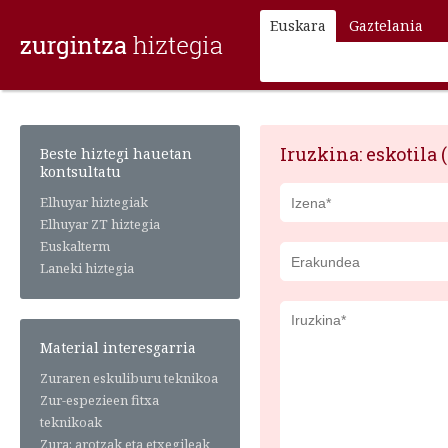
Euskara
Gaztelania
Iruzkina: eskotila 
Beste hiztegi hauetan
kontsultatu
Elhuyar hiztegiak
Elhuyar ZT hiztegia
Euskalterm
Laneki hiztegia
Material interesgarria
Zuraren eskuliburu teknikoa
Zur-espezieen fitxa
teknikoak
Zura: arotzak eta etxegileak