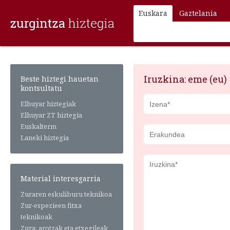
Euskara
Gaztelania
Iruzkina: eme (eu)
Beste hiztegi hauetan
kontsultatu
Elhuyar hiztegiak
Elhuyar ZT hiztegia
Euskalterm
Laneki hiztegia
Material interesgarria
Zuraren eskuliburu teknikoa
Zur-espezieen fitxa
teknikoak
Zura: arotzak eta etxegileak