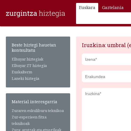
Euskara
Gaztelania
Iruzkina: umbral (
Beste hiztegi hauetan
kontsultatu
Elhuyar hiztegiak
Elhuyar ZT hiztegia
Euskalterm
Laneki hiztegia
Material interesgarria
Zuraren eskuliburu teknikoa
Zur-espezieen fitxa
teknikoak
Zura: arotzak eta etxegileak