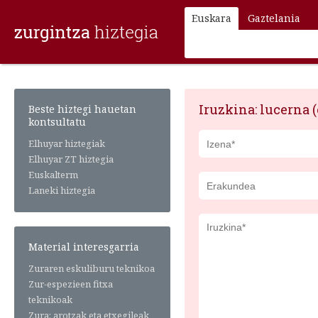
Euskara
Gaztelania
Iruzkina: lucerna (
Beste hiztegi hauetan
kontsultatu
Elhuyar hiztegiak
Elhuyar ZT hiztegia
Euskalterm
Laneki hiztegia
Material interesgarria
Zuraren eskuliburu teknikoa
Zur-espezieen fitxa
teknikoak
Zura: arotzak eta etxegileak