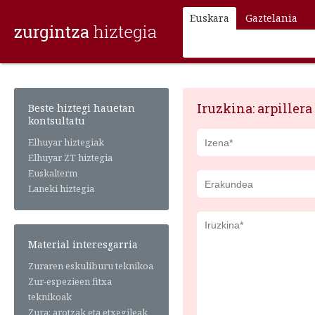
Euskara
Gaztelania
Iruzkina: arpillera 
Beste hiztegi hauetan
kontsultatu
Elhuyar hiztegiak
Elhuyar ZT hiztegia
Euskalterm
Laneki hiztegia
Material interesgarria
Zuraren eskuliburu teknikoa
Zur-espezieen fitxa
teknikoak
Zura: arotzak eta etxegileak