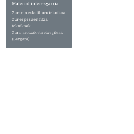
Material interesgarria
Zuraren eskuliburu teknikoa
Zur-espezieen fitxa
teknikoak
Zura: arotzak eta etxegileak
(Bergara)