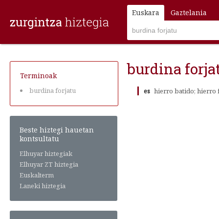
Euskara
Gaztelania
burdina forja
Terminoak
burdina forjatu
es
hierro batido; hierro
Beste hiztegi hauetan
kontsultatu
Elhuyar hiztegiak
Elhuyar ZT hiztegia
Euskalterm
Laneki hiztegia