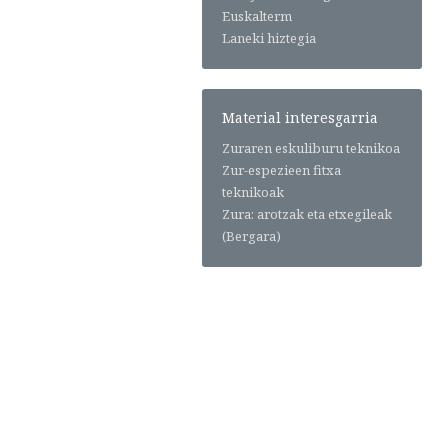
Euskalterm
Laneki hiztegia
Material interesgarria
Zuraren eskuliburu teknikoa
Zur-espezieen fitxa
teknikoak
Zura: arotzak eta etxegileak
(Bergara)