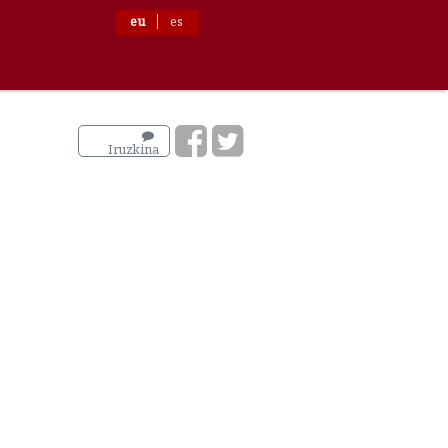
eu
es
Iruzkina