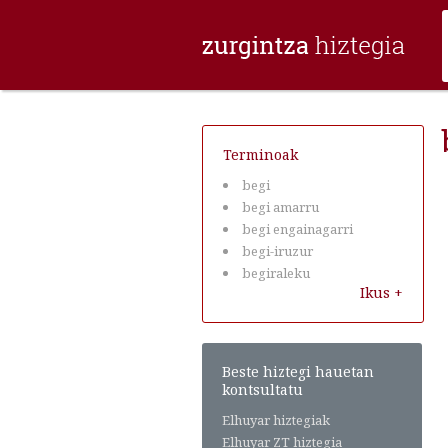
Terminoak
begi
begi amarru
begi engainagarri
begi-iruzur
begiraleku
Ikus +
Beste hiztegi hauetan
kontsultatu
Elhuyar hiztegiak
Elhuyar ZT hiztegia