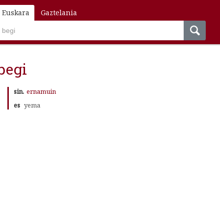
Euskara
Gaztelania
begi
sin.
ernamuin
es
yema