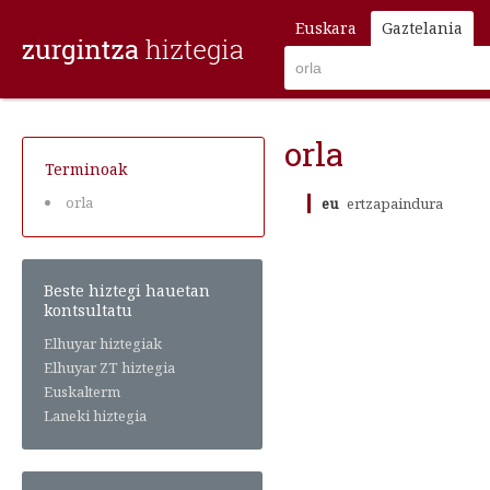
Euskara
Gaztelania
orla
Terminoak
orla
eu
ertzapaindura
Beste hiztegi hauetan
kontsultatu
Elhuyar hiztegiak
Elhuyar ZT hiztegia
Euskalterm
Laneki hiztegia