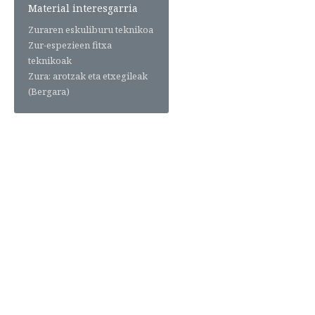
Material interesgarria
Zuraren eskuliburu teknikoa
Zur-espezieen fitxa
teknikoak
Zura: arotzak eta etxegileak
(Bergara)