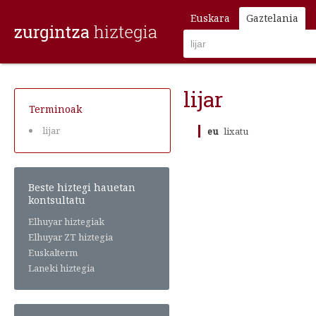
Euskara
Gaztelania
lijar
Terminoak
lijar
eu
lixatu
Beste hiztegi hauetan
kontsultatu
Elhuyar hiztegiak
Elhuyar ZT hiztegia
Euskalterm
Laneki hiztegia