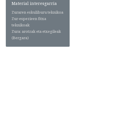
Material interesgarria
Zuraren eskuliburu teknikoa
Zur-espezieen fitxa
teknikoak
Zura: arotzak eta etxegileak
(Bergara)